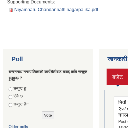
Supporting Documents:
Niyamharu Chandannath nagarpalika.pdf
Poll
जानकारी
चन्दननाथ नगरपालिकाको कार्यशैलीबाट तपाइ कति सन्तुष्ट
बजेट
हुनुहुन्छ ?
(active
tab)
Choices
सन्तुष्ट छु
ठिकै छ
निती 
सन्तुष्ट छैन
२०८०
नगरप
Post 
Older polls
16:3