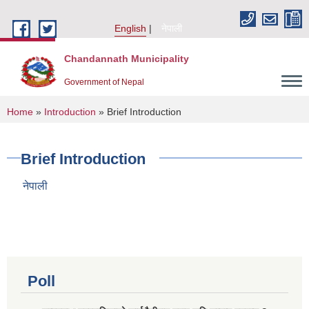
Skip to main content
English
नेपाली
Chandannath Municipality
Government of Nepal
You are here
Home
»
Introduction
» Brief Introduction
Brief Introduction
नेपाली
Poll