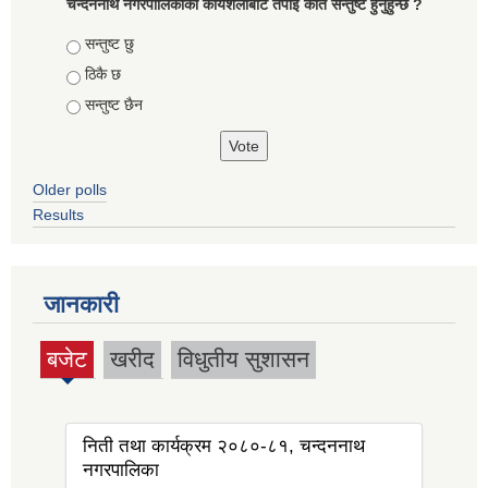
चन्दननाथ नगरपालिकाको कार्यशैलीबाट तपाइ कति सन्तुष्ट हुनुहुन्छ ?
Choices
सन्तुष्ट छु
ठिकै छ
सन्तुष्ट छैन
Older polls
Results
जानकारी
बजेट
खरीद
विधुतीय सुशासन
(active
tab)
निती तथा कार्यक्रम २०८०-८१, चन्दननाथ
नगरपालिका