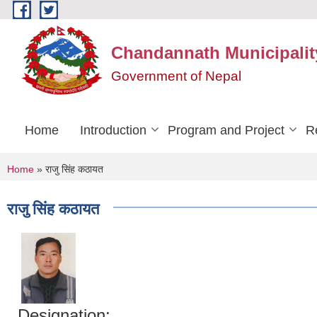
Skip to main content
Chandannath Municipalit
Government of Nepal
Home
Introduction
Program and Project
R
You are here
Home
» राजु सिंह कठायत
राजु सिंह कठायत
Designation: