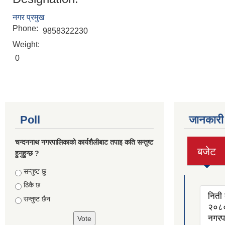
नगर प्रमुख
Phone:
9858322230
Weight:
0
Poll
जानकारी
चन्दननाथ नगरपालिकाको कार्यशैलीबाट तपाइ कति सन्तुष्ट
बजेट
हुनुहुन्छ ?
(active
tab)
Choices
सन्तुष्ट छु
ठिकै छ
निती 
सन्तुष्ट छैन
२०८०
नगरप