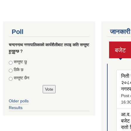
Poll
जानकारी
चन्दननाथ नगरपालिकाको कार्यशैलीबाट तपाइ कति सन्तुष्ट
बजेट
हुनुहुन्छ ?
(active
tab)
Choices
सन्तुष्ट छु
ठिकै छ
निती 
सन्तुष्ट छैन
२०८०
नगरप
Post 
Older polls
16:3
Results
आ.व.
बजेट 
रातो