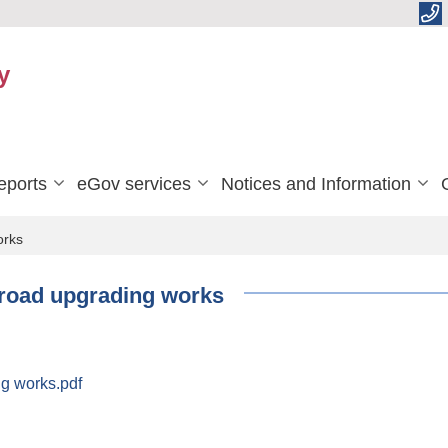
y
eports
eGov services
Notices and Information
orks
 road upgrading works
g works.pdf