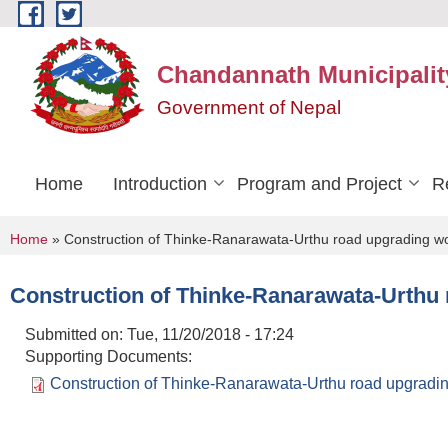
Skip to main content
Chandannath Municipalit
Government of Nepal
Home
Introduction
Program and Project
R
You are here
Home
» Construction of Thinke-Ranarawata-Urthu road upgrading w
Construction of Thinke-Ranarawata-Urthu
Submitted on:
Tue, 11/20/2018 - 17:24
Supporting Documents:
Construction of Thinke-Ranarawata-Urthu road upgradin