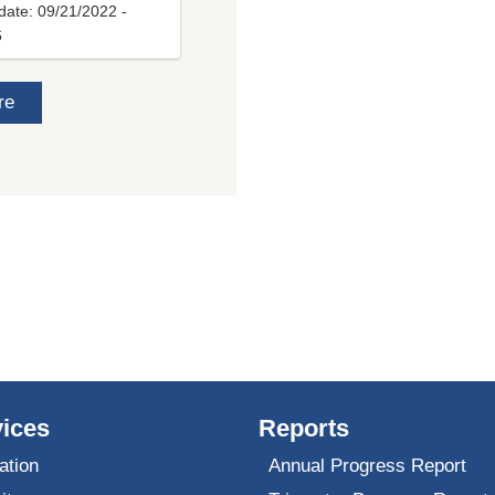
date:
09/21/2022 -
6
re
ices
Reports
ation
Annual Progress Report