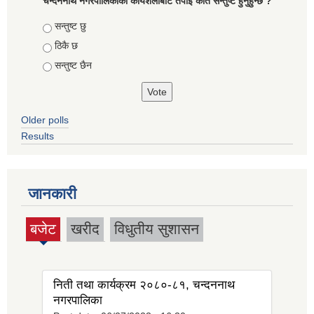
चन्दननाथ नगरपालिकाको कार्यशैलीबाट तपाइ कति सन्तुष्ट हुनुहुन्छ ?
Choices
सन्तुष्ट छु
ठिकै छ
सन्तुष्ट छैन
Older polls
Results
जानकारी
बजेट
खरीद
विधुतीय सुशासन
(active
tab)
निती तथा कार्यक्रम २०८०-८१, चन्दननाथ
नगरपालिका