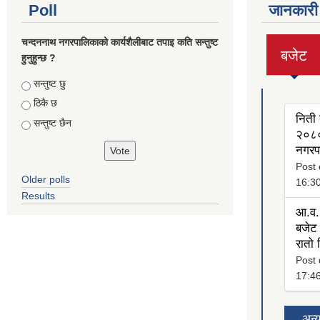
Poll
जानकारी
चन्दननाथ नगरपालिकाको कार्यशैलीबाट तपाइ कति सन्तुष्ट
बजेट
हुनुहुन्छ ?
(active
tab)
Choices
सन्तुष्ट छु
ठिकै छ
निती 
सन्तुष्ट छैन
२०८०
नगरप
Post 
Older polls
16:3
Results
आ.व.
बजेट 
रातो
Post 
17:4
अन्