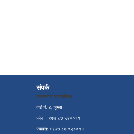
संपर्क
चन्दननाथ नगरपालिका
वार्ड नं. ४, जुम्ला
फोन: +९७७ ८७ ५२००११
फ्याक्स: +९७७ ८७ ५२००११