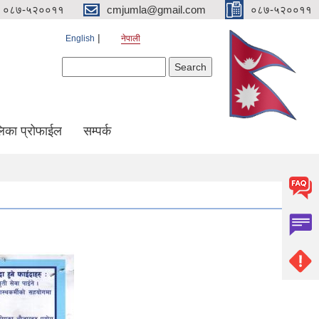
०८७-५२००११
cmjumla@gmail.com
०८७-५२००११
English
नेपाली
Search form
Search
िका प्रोफाईल
सम्पर्क