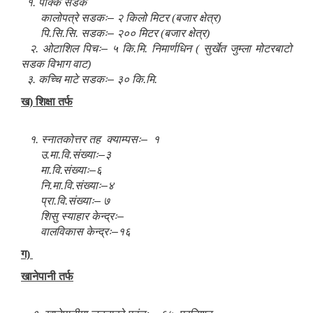
१. पक्कि सडक
कालोपत्रे सडकः
–
२ किलो मिटर (बजार क्षेत्र)
पि.सि.सि. सडकः
–
२०० मिटर (बजार क्षेत्र)
२. ओटाशिल पिचः
–
५ कि.मि. निमार्णधिन ( सुर्खेत जुम्ला मोटरबाटो
सडक विभाग वाट)
३. कच्चि माटे सडकः
–
३० कि.मि.
ख) शिक्षा तर्फ
१. स्नातकोत्तर तह
क्याम्पसः
–
१
उ.मा.वि.संख्याः
–
३
मा.वि.संख्याः
–
६
नि.मा.वि.संख्याः
–
४
प्रा.वि.संख्याः
–
७
शिसु स्याहार केन्द्रः
–
वालविकास केन्द्रः
–
१६
ग)
खानेपानी तर्फ