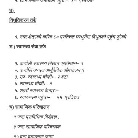
१. खानेपानीमा जनताको पहुंचः
–
६५
प्रतिशत
घ)
विधुतिकरण तर्फ
१. नगर क्षेत्रको करिव ६० प्रतिशत घरधुरीमा विधुतको पहुंच पुगेको
ड.) स्वास्थ्य सेवा तर्फ
१. कर्णाली स्वास्थ्य बिज्ञान प्रतिष्ठान
–
१
२. कर्णालि अन्चल आर्यूबेदिक औषधालय १
३. उप
–
स्वास्थ्य चौकीः
–
२ वटा
४. स्वास्थ्य चौकीः
–
१
५. शहरी स्वास्थ्य केन्द्रः
–
६. स्वास्थ्यमा पहुंचः
–
५५
प्रतिशत
च) सामाजिक परिचालन
१ जना प्राविधिक विशेषज्ञ
,
४ जना सामाजिक परिचालक
१५ वटा वडाहरुमा जम्मा