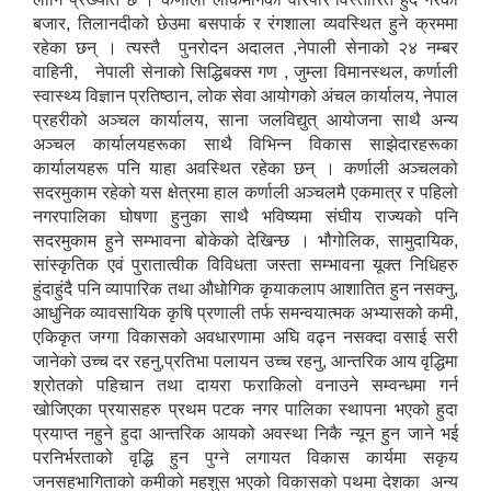
बजार
,
तिलानदीको छेउमा बसपार्क र रंगशाला व्यवस्थित हुने क्रममा
रहेका छन् । त्यस्तै
पुनरोदन अदालत
,
नेपाली सेनाको २४ नम्बर
वाहिनी
,
नेपाली सेनाको सिद्धिबक्स गण
,
जुम्ला विमानस्थल
,
कर्णाली
स्वास्थ्य विज्ञान प्रतिष्ठान
,
लोक सेवा आयोगको अंचल कार्यालय
,
नेपाल
प्रहरीको अञ्चल कार्यालय
,
साना जलविद्युत् आयोजना साथै अन्य
अञ्चल कार्यालयहरूका साथै विभिन्न विकास साझेदारहरूका
कार्यालयहरू पनि याहा अवस्थित रहेका छन् । कर्णाली अञ्चलको
सदरमुकाम रहेको यस क्षेत्रमा हाल कर्णाली अञ्चलमै एकमात्र र पहिलो
नगरपालिका घोषणा हुनुका साथै भविष्यमा संघीय राज्यको पनि
सदरमुकाम हुने सम्भावना बोकेको देखिन्छ । भौगोलिक
,
सामुदायिक
,
सांस्कृतिक एवं पुरातात्वीक विविधता जस्ता सम्भावना यूक्त निधिहरु
हुंदाहुंदै पनि व्यापारिक तथा औधोगिक कृयाकलाप आशातित हुन नसक्नु
,
आधुनिक व्यावसायिक कृषि प्रणाली तर्फ समन्वयात्मक अभ्यासको कमी
,
एकिकृत जग्गा विकासको अवधारणामा अघि वढ्न नसक्दा वसाई सरी
जानेको उच्च दर रहनु
,
प्रतिभा पलायन उच्च रहनु
,
आन्तरिक आय वृद्धिमा
श्रोतको पहिचान तथा दायरा फराकिलो वनाउने सम्वन्धमा गर्न
खोजिएका प्रयासहरु प्रथम पटक नगर पालिका स्थापना भएको हुदा
प्रयाप्त नहुने हुदा आन्तरिक आयको अवस्था निकै न्यून हुन जाने भई
परनिर्भरताको वृद्धि हुन पुग्ने लगायत विकास कार्यमा सकृय
जनसहभागिताको कमीको महशुस भएको विकासको पथमा देशका
अन्य