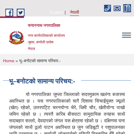
Skip to main content
English
नेपाली
चन्दननाथ नगरपालिका
नगर कार्यपालिकाको कार्यालय
जुम्ला, कर्णाली प्रदेश
नेपाल
You are here
Home
» भू–बनोटको सामान्य परिचय:-
भू–बनोटको सामान्य परिचय:-
यो नगरपालिका जुम्ला जिल्लाको सदरमुकाम खलंगा बजारमा
अवस्थित छ । यस नगरपालिकाको चारै दिशामा सिंचाईयुक्त ज्यूलो
(खेत) रहेको
,
उत्तरपट्टि चरनयोग्य चेरे
,
धिमी चौर
,
खेतीयोग्य पाखो
जमिन रहेको छ । त्यस्तै करिब बीसवटा सामुदायिक वनहरू साथै
सदाबहार सल्लो
,
देवदारको जंगल यस क्षेत्रमा रहेको छ । दक्षिणमा घना
जंगलको साथै ठूलो पाटन अवस्थित छ जुन जडिबूटी र पशुपालनका
लागि प्रख्यात छ । कर्णाली लोकमार्गको वरिपरि विस्तारित हुँदै गरेको