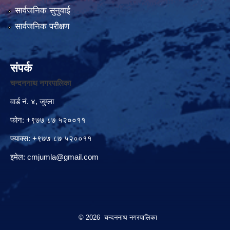
सार्वजनिक सुनुवाई
सार्वजनिक परीक्षण
संपर्क
चन्दननाथ नगरपालिका
वार्ड नं. ४, जुम्ला
फोन: +९७७ ८७ ५२००११
फ्याक्स: +९७७ ८७ ५२००११
इमेल:
cmjumla@gmail.com
© 2026 चन्दननाथ नगरपालिका