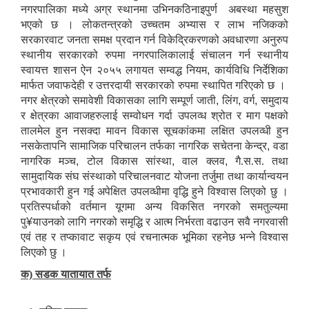
नगरपालिका मध्ये अग्र स्थानमा उभिनकठिनाइपुर्ण
अबस्था महसुश
भएको छ । लोकतन्त्रको उच्चतम अभ्यास र लाभ नजिकको
सरकारवाट जनता समक्ष प्रदान गर्न विकेद्रिकरणको अवधारणा अनुरुप
स्थानीय सरकारको रुपमा नगरपालिकालाई संचालन गर्न स्थानीय
स्वायत्त शासन ऐन २०५५ लगायत सम्वद्ध नियम
,
कार्यविधि निर्देशिका
मार्फत जवाफदेही र उत्तरदायी सरकारको रुपमा स्थापित गरिएको छ ।
नगर क्षेत्रको समावेशी विकासका लागि सम्पूर्ण जाती
,
लिंग
,
वर्ग
,
समुदाय
र क्षेत्रका आवाजहरुलाई सम्वोधन गर्दा उपलव्ध श्रोत र माग पक्षको
तालमेल हुन नसक्दा मावन विकास सूचकांकमा लक्षित उपलव्धी हुन
नसकेतापनि सामाजिक परिचालन तर्फका नागरिक सचेतना केन्द्र
,
वडा
नागरिक मञ्च
,
टोल विकास सांस्था
,
वाल क्लव
,
गै.स.स. तथा
सामुदायिक संघ संस्थाको परिचालनवाट योजना तर्जुमा तथा कार्यान्वयन
प्रभावकारी हुन गई अपेक्षित उपलव्धीमा वृद्धि हुने विश्वास लिएको छु ।
प्रतिस्पर्धाको वर्तमान यूगमा अन्य विकसित नगरको समतुल्यमा
पु
¥
याउनको लागि नगरको समृद्धि र आत्म निर्भरता वढाउन सवै नगरवासी
एवं तह र तप्कावाट सकृय एवं रचनात्मक भूमिका रहनेछ भन्ने विश्वास
लिएको छु ।
क) सडक यातायात तर्फ