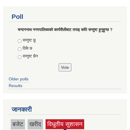
Poll
चन्दननाथ नगरपालिकाको कार्यशैलीबाट तपाइ कति सन्तुष्ट हुनुहुन्छ ?
Choices
सन्तुष्ट छु
ठिकै छ
सन्तुष्ट छैन
Older polls
Results
जानकारी
बजेट
खरीद
विधुतीय सुशासन
(active tab)