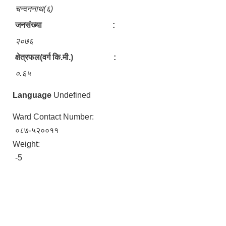
चन्दननाथ(६)​
जनसंख्या :
२०७६
क्षेत्रफल(वर्ग कि.मी.) :
०.६५
Language
Undefined
Ward Contact Number:
०८७-५२००११
Weight:
-5