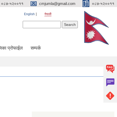
०८७-५२००११
cmjumla@gmail.com
०८७-५२००११
English
नेपाली
Search form
Search
िका प्रोफाईल
सम्पर्क