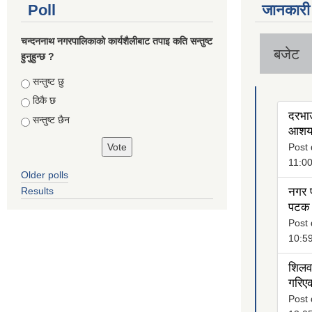
Poll
जानकारी
चन्दननाथ नगरपालिकाको कार्यशैलीबाट तपाइ कति सन्तुष्ट
बजेट
हुनुहुन्छ ?
Choices
सन्तुष्ट छु
ठिकै छ
दरभाउ
सन्तुष्ट छैन
आशयक
Post 
11:0
Older polls
Results
नगर प
पटक 
Post 
10:5
शिलवन
गरिएक
Post 