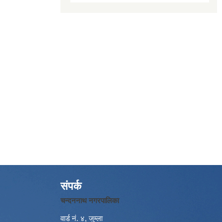
संपर्क
चन्दननाथ नगरपालिका
वार्ड नं. ४, जुम्ला