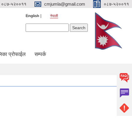
०८७-५२००११
cmjumla@gmail.com
०८७-५२००११
English
नेपाली
Search form
Search
िका प्रोफाईल
सम्पर्क