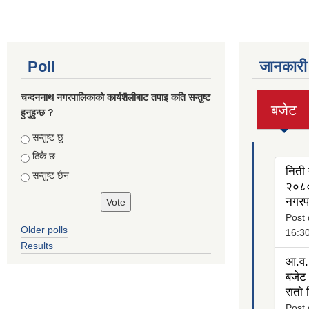
Poll
जानकारी
चन्दननाथ नगरपालिकाको कार्यशैलीबाट तपाइ कति सन्तुष्ट
बजेट
हुनुहुन्छ ?
(active
tab)
Choices
सन्तुष्ट छु
ठिकै छ
निती 
सन्तुष्ट छैन
२०८०
नगरप
Post 
Older polls
16:3
Results
आ.व.
बजेट 
रातो
Post 