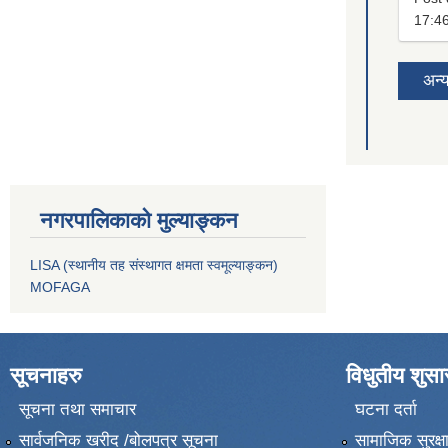
17:4
अन्
नगरपालिकाको मुल्याङ्कन
LISA (स्थानीय तह संस्थागत क्षमता स्वमूल्याङ्कन)
MOFAGA
सूचनाहरु
विधुतीय शुस
सूचना तथा समाचार
घटना दर्ता
सार्वजनिक खरीद /बोलपत्र सूचना
सामाजिक सुरक्ष