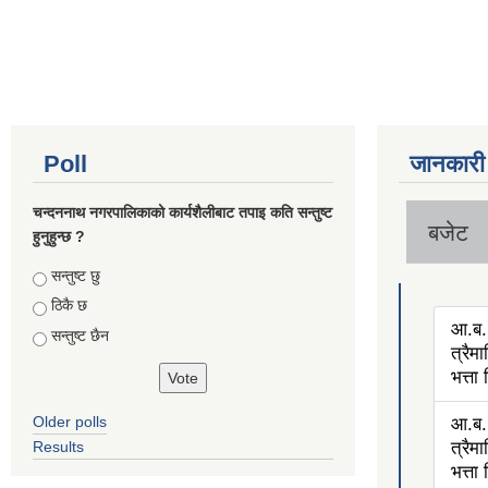
Poll
जानकारी
चन्दननाथ नगरपालिकाको कार्यशैलीबाट तपाइ कति सन्तुष्ट
बजेट
हुनुहुन्छ ?
Choices
सन्तुष्ट छु
ठिकै छ
आ.ब.
सन्तुष्ट छैन
त्रैम
भत्ता
Older polls
आ.ब.
Results
त्रैम
भत्ता