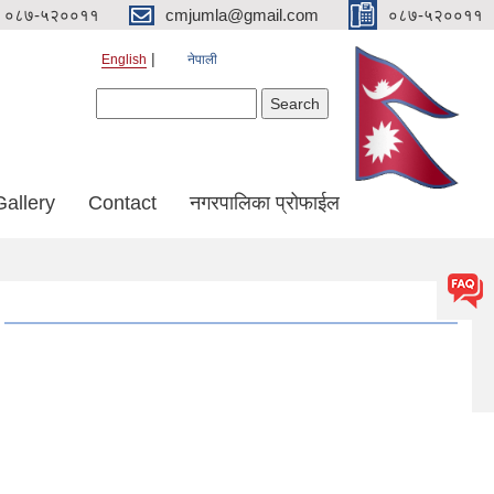
०८७-५२००११
cmjumla@gmail.com
०८७-५२००११
English
नेपाली
Search form
Search
Gallery
Contact
नगरपालिका प्रोफाईल