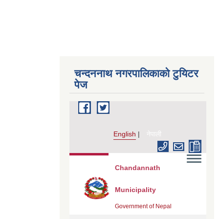
चन्दननाथ नगरपालिकाको टुयिटर
पेज