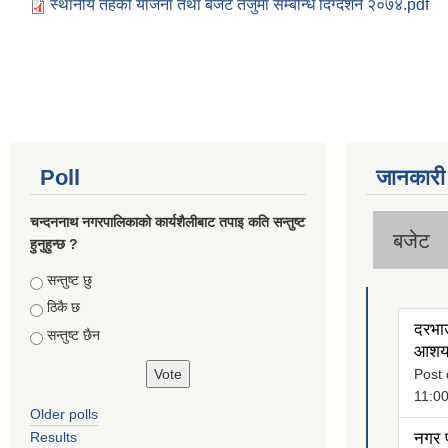
स्थानीय तहको योजना तथा बजेट तर्जुमा सम्बन्धि दिग्दर्शन २०७४.pdf
Poll
जानकारी
चन्दननाथ नगरपालिकाको कार्यशैलीबाट तपाइ कति सन्तुष्ट
बजेट
हुनुहुन्छ ?
Choices
सन्तुष्ट छु
ठिकै छ
दरभाउ
सन्तुष्ट छैन
आशयक
Post 
11:0
Older polls
Results
नगर प