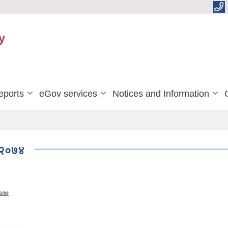
y
eports
eGov services
Notices and Information
न २०७४