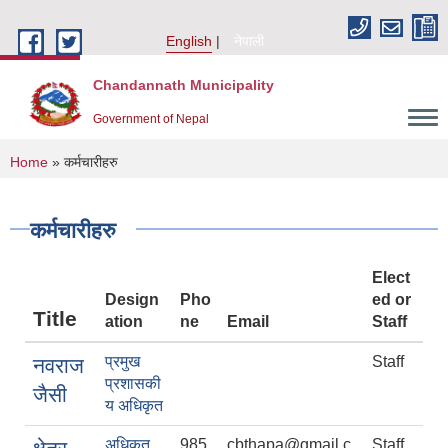
Skip to main content
English
नेपाली
Chandannath Municipality
Government of Nepal
You are here
Home
» कर्मचारीहरु
कर्मचारीहरु
Elect
Design
Pho
ed or
Title
ation
ne
Email
Staff
प्रमुख
Staff
नवराज
प्रशासकी
जैसी
य अधिकृत
अधिकृत
985
cbthapa@gmail.c
Staff