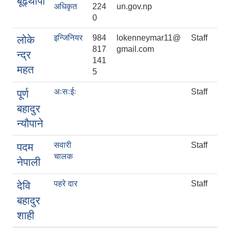
बूढ्थापा
अधिकृत
224
un.gov.np
0
इन्जिनियर
984
lokenneymar11@
Staff
लोके
817
gmail.com
न्द्र
141
महत
5
अःसःईः
Staff
पूर्ण
बहादुर
न्यौपाने
सवारी
Staff
पदम
चालक
नेपाली
पहरे दार
Staff
देवि
बहादुर
शाही