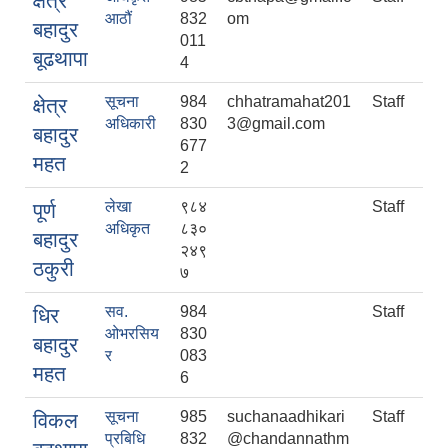
क्षेत्र
आठौं
832
om
बहादुर
011
बूढथापा
4
सूचना
984
chhatramahat201
Staff
क्षेत्र
अधिकारी
830
3@gmail.com
बहादुर
677
महत
2
लेखा
९८४
Staff
पूर्ण
अधिकृत
८३०
बहादुर
२४९
ठकुरी
७
सव.
984
Staff
धिर
ओभरसिय
830
बहादुर
र
083
महत
6
सूचना
985
suchanaadhikari
Staff
विकल
प्रबिधि
832
@chandannathm