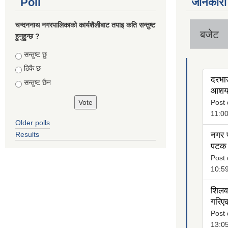
Poll
जानकारी
चन्दननाथ नगरपालिकाको कार्यशैलीबाट तपाइ कति सन्तुष्ट
बजेट
हुनुहुन्छ ?
Choices
सन्तुष्ट छु
ठिकै छ
दरभाउ
सन्तुष्ट छैन
आशयक
Post 
11:0
Older polls
Results
नगर प
पटक 
Post 
10:5
शिलवन
गरिएक
Post 
13:0