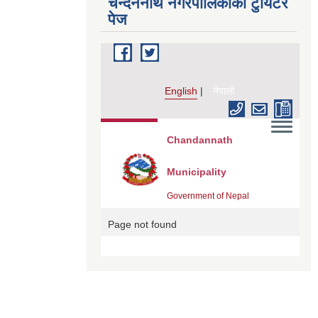
चन्दननाथ नगरपालिकाको टुयिटर
पेज