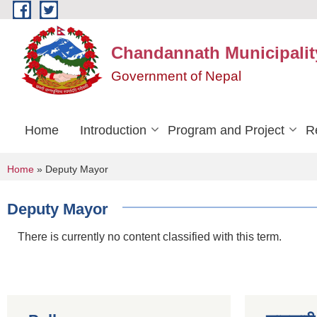
Skip to main content
Chandannath Municipalit
Government of Nepal
Home
Introduction
Program and Project
R
You are here
Home
» Deputy Mayor
Deputy Mayor
There is currently no content classified with this term.