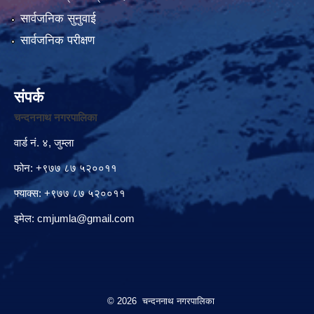
सार्वजनिक सुनुवाई
सार्वजनिक परीक्षण
संपर्क
चन्दननाथ नगरपालिका
वार्ड नं. ४, जुम्ला
फोन: +९७७ ८७ ५२००११
फ्याक्स: +९७७ ८७ ५२००११
इमेल:
cmjumla@gmail.com
© 2026 चन्दननाथ नगरपालिका