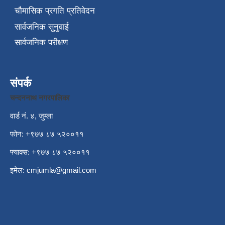
चौमासिक प्रगति प्रतिवेदन
सार्वजनिक सुनुवाई
सार्वजनिक परीक्षण
संपर्क
चन्दननाथ नगरपालिका
वार्ड नं. ४, जुम्ला
फोन: +९७७ ८७ ५२००११
फ्याक्स: +९७७ ८७ ५२००११
इमेल:
cmjumla@gmail.com